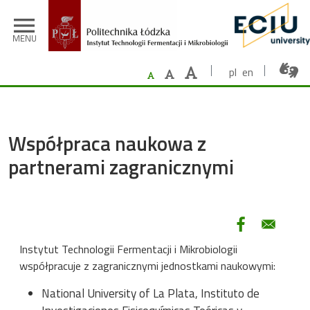
Przejdź do treści
menu
MENU
pl
en
Współpraca naukowa z
partnerami zagranicznymi
Instytut Technologii Fermentacji i Mikrobiologii
współpracuje z zagranicznymi jednostkami naukowymi:
National University of La Plata, Instituto de