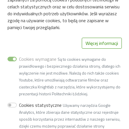
celach statystycznych oraz w celu dostosowania serwisu
do indywidualnych potrzeb użytkowników. Jeśli wyrażasz
Instytut Technologii Fermentacji i Mikrobiologii
zgodę na używanie cookies, to będą one zapisane w
pamięci twojej przeglądarki.
Wydział Biotechnologii i Nauk o Żywności
ul. Wólczańska 171/173
Więcej informacji
90-530 Łódź
Cookies wymagane
Są to cookies wymagane do
Tel. 42 631-34-79
prawidłowego i bezpiecznego działania strony, dlatego ich
wyłączenie nie jest możliwe. Należą do nich także cookies
Fax 42 631-32-74
Youtube, które umożliwiają odtwarzanie filmów oraz
ciasteczka Knightlab z narzędzia, które wykorzystujemy do
email:
w5i53@adm.p.lodz.pl
prezentacji historii Politechniki Łódzkiej.
NIP 727-002-18-95, REGON 000001583
Cookies statystyczne
Używamy narzędzia Google
Adres do doręczeń elektronicznych: AE:PL-77859-99877-
Analytics, które zbieraja dane statystyczne oraz rejestruje
ERVVB-29
sposób korzystania przez internautów z naszego serwisu,
dzięki czemu możemy poprawiać działanie strony