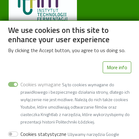
We use cookies on this site to
Instytut Technologii Fermentacji i Mikrobiologii
enhance your user experience
Wydział Biotechnologii i Nauk o Żywności
By clicking the Accept button, you agree to us doing so.
ul. Wólczańska 171/173
More info
90-530 Łódź
Tel. 42 631-34-79
Cookies wymagane
Są to cookies wymagane do
prawidłowego i bezpiecznego działania strony, dlatego ich
Fax 42 631-32-74
wyłączenie nie jest możliwe. Należą do nich także cookies
email:
w5i53@adm.p.lodz.pl
Youtube, które umożliwiają odtwarzanie filmów oraz
ciasteczka Knightlab z narzędzia, które wykorzystujemy do
NIP 727-002-18-95, REGON 000001583
prezentacji historii Politechniki Łódzkiej.
Adres do doręczeń elektronicznych: AE:PL-77859-99877-
Cookies statystyczne
Używamy narzędzia Google