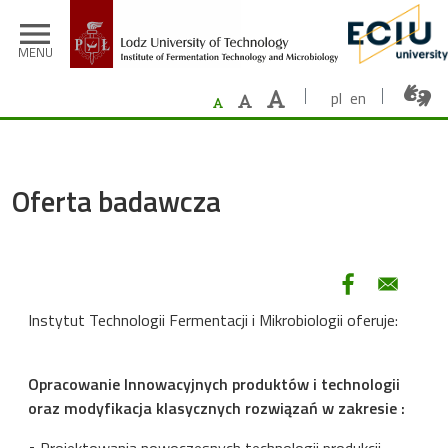
Skip to main content
menu
MENU
pl
en
Oferta badawcza
Instytut Technologii Fermentacji i Mikrobiologii oferuje:
Opracowanie Innowacyjnych produktów i technologii
oraz modyfikacja klasycznych rozwiązań w zakresie :
• Projektowania nowoczesnych technologii produkcji